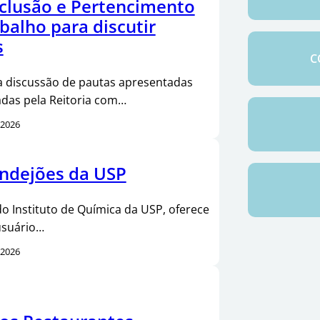
nclusão e Pertencimento
abalho para discutir
s
C
a discussão de pautas apresentadas
adas pela Reitoria com…
/2026
ndejões da USP
do Instituto de Química da USP, oferece
usuário…
/2026