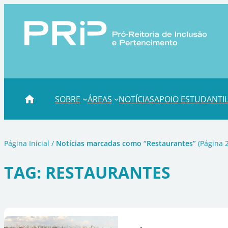
Pular
para
o
conteúdo
SOBRE
ÁREAS
NOTÍCIAS
APOIO ESTUDANTI
Página Inicial
/
Notícias marcadas como “Restaurantes”
(Página 2
TAG:
RESTAURANTES