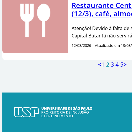
Restaurante Centr
(12/3), café, almo
Atenção! Devido à falta de
Capital-Butantã não servir
12/03/2026 – Atualizado em 13/03
<
1
2
3
4
5
>