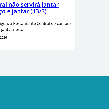
al não servirá jantar
ço e jantar (13/3)
 água, o Restaurante Central do campus
á jantar nesta…
/2026