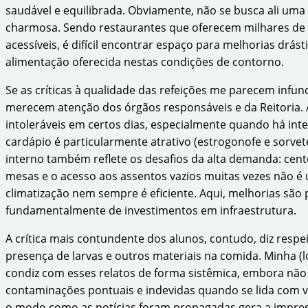
saudável e equilibrada. Obviamente, não se busca ali um
charmosa. Sendo restaurantes que oferecem milhares de r
acessíveis, é difícil encontrar espaço para melhorias drást
alimentação oferecida nestas condições de contorno.
Se as críticas à qualidade das refeições me parecem infu
merecem atenção dos órgãos responsáveis e da Reitoria. A
intoleráveis em certos dias, especialmente quando há in
cardápio é particularmente atrativo (estrogonofe e sorve
interno também reflete os desafios da alta demanda: cen
mesas e o acesso aos assentos vazios muitas vezes não é um
climatização nem sempre é eficiente. Aqui, melhorias são
fundamentalmente de investimentos em infraestrutura.
A crítica mais contundente dos alunos, contudo, diz respei
presença de larvas e outros materiais na comida. Minha (
condiz com esses relatos de forma sistêmica, embora não 
contaminações pontuais e indevidas quando se lida com v
o modo como as notícias foram propagadas gera a impres