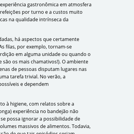
a experiência gastronômica em atmosfera
efeições por turno e a custos muito
icas na qualidade intrínseca da
ndadas, há aspectos que certamente
s filas, por exemplo, tornam-se
terdição em alguma unidade ou quando o
te são os mais chamativos!). O ambiente
tenas de pessoas disputam lugares nas
a tarefa trivial. No verão, a
 possíveis e dependem
to à higiene, com relatos sobre a
longa) experiência no bandejão não
se possa ignorar a possibilidade de
olumes massivos de alimentos. Todavia,
são de que tais episódios seriam