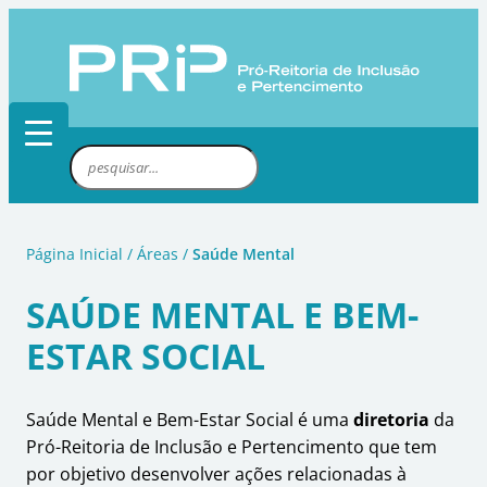
Pular
para
o
conteúdo
P
e
s
q
Página Inicial
/
Áreas
/
Saúde Mental
u
i
SAÚDE MENTAL E BEM-
s
ESTAR SOCIAL
a
r
Saúde Mental e Bem-Estar Social é uma
diretoria
da
Pró-Reitoria de Inclusão e Pertencimento que tem
por objetivo desenvolver ações relacionadas à