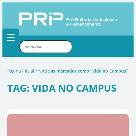
Pular
para
o
conteúdo
P
e
s
q
Página Inicial
/
Notícias marcadas como “Vida no Campus”
u
i
TAG:
VIDA NO CAMPUS
s
a
r