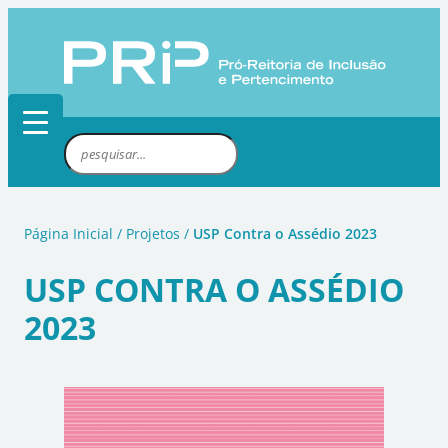
Pular
para
o
conteúdo
P
e
s
q
Página Inicial
/
Projetos
/
USP Contra o Assédio 2023
u
i
USP CONTRA O ASSÉDIO
s
2023
a
r