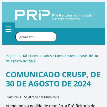
Pular
para
o
conteúdo
P
e
s
q
Página Inicial
/
Comunicados
/
Comunicado CRUSP, de 30
u
de agosto de 2024
i
s
COMUNICADO CRUSP, DE
a
30 DE AGOSTO DE 2024
r
30/08/2024 – Atualizado em 14/04/2025
Atendendo a pedido de reunião, a Pró-Reitoria de