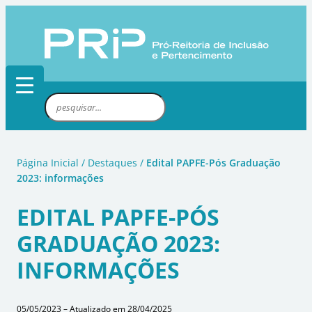
Pular
para
o
conteúdo
P
e
s
q
Página Inicial
/
Destaques
/
Edital PAPFE-Pós Graduação
u
2023: informações
i
s
EDITAL PAPFE-PÓS
a
GRADUAÇÃO 2023:
r
INFORMAÇÕES
05/05/2023 – Atualizado em 28/04/2025