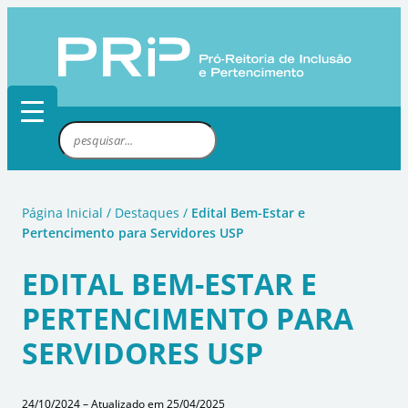
Pular
para
o
conteúdo
P
e
s
q
Página Inicial
/
Destaques
/
Edital Bem-Estar e
u
Pertencimento para Servidores USP
i
s
EDITAL BEM-ESTAR E
a
PERTENCIMENTO PARA
r
SERVIDORES USP
24/10/2024 – Atualizado em 25/04/2025