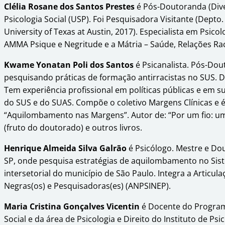
Clélia Rosane dos Santos Prestes
é Pós-Doutoranda (Div
Psicologia Social (USP). Foi Pesquisadora Visitante (Depto
University of Texas at Austin, 2017). Especialista em Psicolo
AMMA Psique e Negritude e a Mátria – Saúde, Relações Rac
Kwame Yonatan Poli dos Santos
é Psicanalista. Pós-Dou
pesquisando práticas de formação antirracistas no SUS. D
Tem experiência profissional em políticas públicas e em su
do SUS e do SUAS. Compõe o coletivo Margens Clínicas e é
“Aquilombamento nas Margens”. Autor de: “Por um fio: um
(fruto do doutorado) e outros livros.
Henrique Almeida Silva Galrão
é Psicólogo. Mestre e Do
SP, onde pesquisa estratégias de aquilombamento no Sis
intersetorial do município de São Paulo. Integra a Articul
Negras(os) e Pesquisadoras(es) (ANPSINEP).
Maria Cristina Gonçalves Vicentin
é Docente do Program
Social e da área de Psicologia e Direito do Instituto de Ps