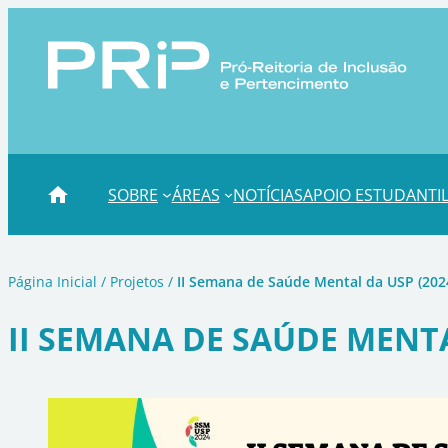
Pular
para
o
conteúdo
SOBRE
ÁREAS
NOTÍCIAS
APOIO ESTUDANTI
Página Inicial
/
Projetos
/
II Semana de Saúde Mental da USP (202
II SEMANA DE SAÚDE MENTA