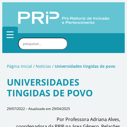
Pular
para
o
conteúdo
P
e
s
q
Página Inicial
/
Notícias
/
Universidades tingidas de povo
u
i
UNIVERSIDADES
s
TINGIDAS DE POVO
a
r
29/07/2022 – Atualizado em 29/04/2025
Por Professora Adriana Alves,
coordenadora da PRIP na área
Gênero, Relações