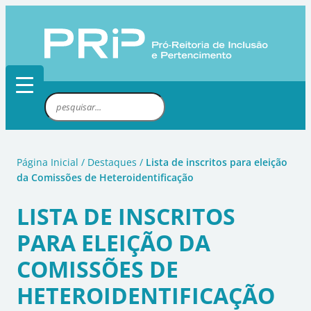
Pular
para
o
conteúdo
P
e
s
q
Página Inicial
/
Destaques
/
Lista de inscritos para eleição
u
da Comissões de Heteroidentificação
i
s
LISTA DE INSCRITOS
a
PARA ELEIÇÃO DA
r
COMISSÕES DE
HETEROIDENTIFICAÇÃO