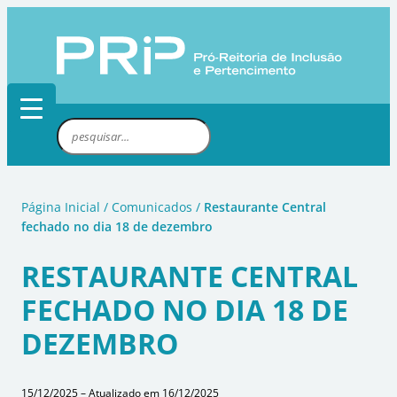
Pular
para
o
conteúdo
P
e
s
q
Página Inicial
/
Comunicados
/
Restaurante Central
u
fechado no dia 18 de dezembro
i
s
RESTAURANTE CENTRAL
a
FECHADO NO DIA 18 DE
r
DEZEMBRO
15/12/2025 – Atualizado em 16/12/2025