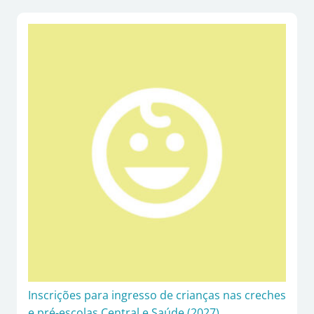
Inscrições para ingresso de crianças nas creches
e pré-escolas Central e Saúde (2027)